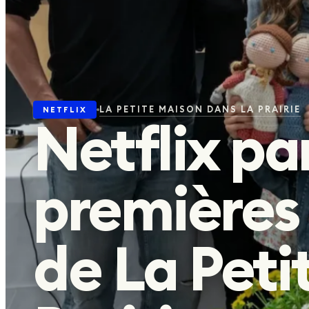
Agenda
04
Actus
05
LA PETITE MAISON DANS LA PRAIRIE
NETFLIX
Netflix pa
À LA UNE EN CE MOMENT
premières
SWAT EXILES
DÉCOUVRIR
de La Peti
SUIVEZ-NOUS
©
2026
planèteséries · Site créé avec
❤️
par
Hello-Alex