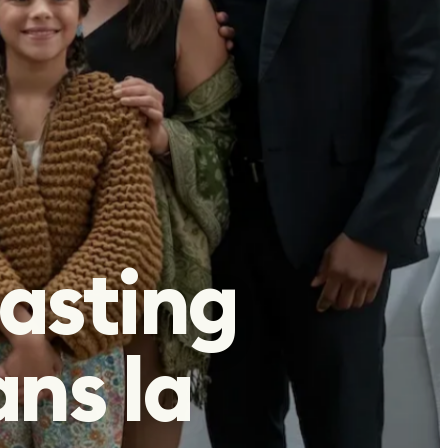
asting
ns la