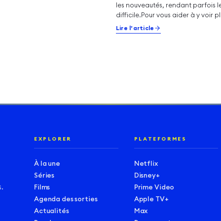
les nouveautés, rendant parfois l
difficile.Pour vous aider à y voir pl
voici…
Lire l’article
EXPLORER
PLATEFORMES
À la une
Netflix
Séries
Disney+
.
Films
Prime Video
Agenda des sorties
Apple TV+
Actualités
Max