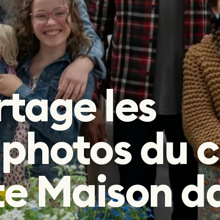
Fantastique
Fantastique
rtage les
 photos du c
te Maison da