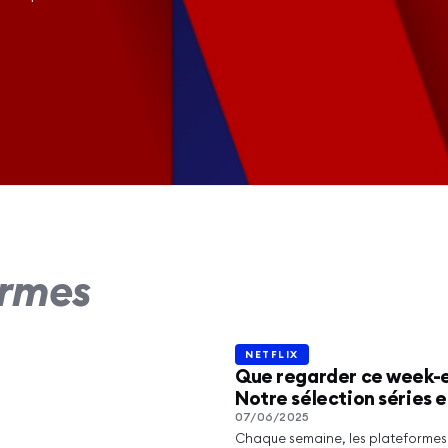
rez Too Much, la
le comédie
ormes
ique de Netflix
rticle
NETFLIX
NETFLIX
Que regarder ce week-
Notre sélection séries e
07/06/2025
Chaque semaine, les plateformes 