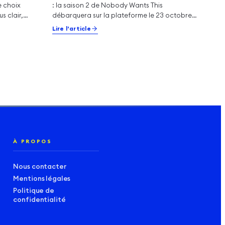
e choix
: la saison 2 de Nobody Wants This
us clair,
débarquera sur la plateforme le 23 octobre
prochain.…
Lire l’article
À PROPOS
Nous contacter
Mentions légales
Politique de
confidentialité