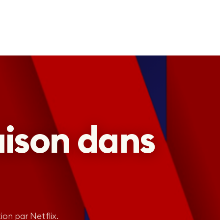
aison dans
on par Netflix.