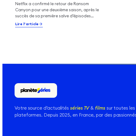
Netflix a confirmé le retour de Ransom
Canyon pour une deuxième saison, après le
succès de sa première salve d’épisodes
lancée en avril. La…
Lire l’article
Votre source d’actualités
séries TV
&
films
sur toutes les
plateformes. Depuis 2025, en France, par des passionnés