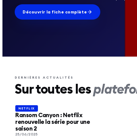
Découvrir la fiche complète
NETFLIX
Découv
nouvel
DERNIÈRES ACTUALITÉS
Sur toutes les
platef
romant
Lire l’a
NETFLIX
NETFLIX
Ransom Canyon : Netflix
renouvelle la série pour une
saison 2
25/06/2025