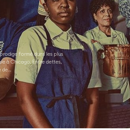
 prodige formé dans les plus
ale à Chicago. Entre dettes,
e de…
+