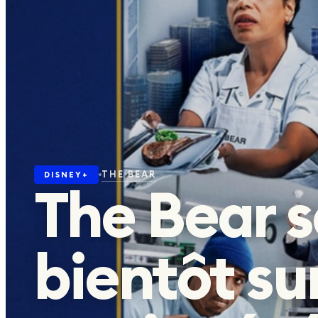
Agenda
04
Actus
05
À LA UNE EN CE MOMENT
THE BEAR
DISNEY+
The Bear s
SWAT EXILES
DÉCOUVRIR
bientôt su
SUIVEZ-NOUS
©
2026
planèteséries · Site créé avec
❤️
par
Hello-Alex