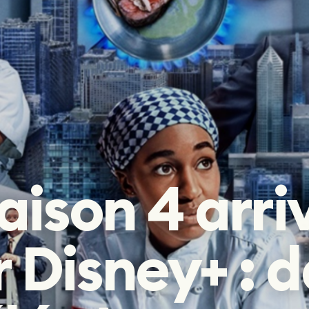
Fantastique
Fantastique
aison 4 arri
r Disney+ : 