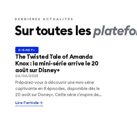
All’s Fa
événe
Kardas
DERNIÈRES ACTUALITÉS
Sur toutes les
platef
se dév
Lire l’a
DISNEY+
DISNEY+
The Twisted Tale of Amanda
Knox : la mini-série arrive le 20
août sur Disney+
06/06/2025
Préparez-vous à découvrir une mini-série
captivante en 8 épisodes, disponible dès le
20 août sur Disney+. Cette série s’inspire de…
Lire l’article