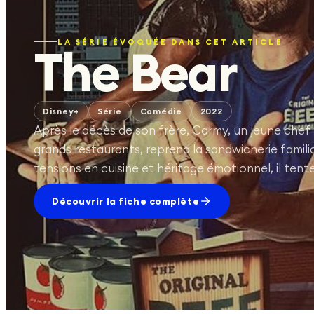
LA SÉRIE ÉVOQUÉE DANS CET ARTICLE
The Bear
Disney+
Série
Comédie
2022
Après le décès de son frère, Carmy, un jeune chef
grands restaurants, reprend la sandwicherie famili
tensions en cuisine et héritage émotionnel, il tent
Découvrir la fiche complète
DISNEY