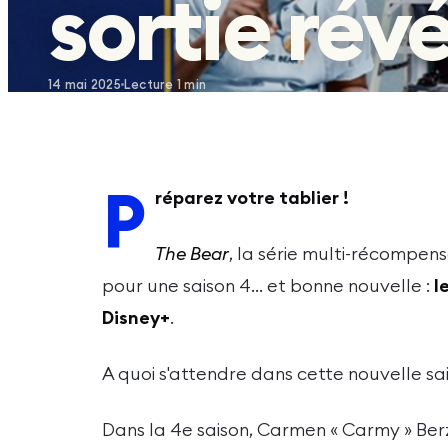
sortie révé
14 mai 2025
Lecture
1
min
P
réparez votre tablier !
The Bear
, la série multi-récompen
pour une saison 4… et bonne nouvelle :
l
Disney+
.
A quoi s'attendre dans cette nouvelle sa
Dans la 4
e
saison, Carmen « Carmy » Ber