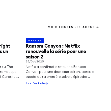
VOIR TOUTES LES ACTUS →
NETFLIX
NETFLIX
right
Ransom Canyon : Netflix
s un
renouvelle la série pour une
saison 2
25/06/2025
 sur The
Netflix a confirmé le retour de Ransom
 dramatique
Canyon pour une deuxième saison, après le
f Cards) et
succès de sa première salve d’épisodes
lancée en avril. La…
Lire l’article