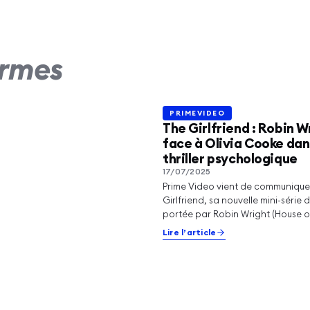
ir : la série
ment avec Kim
hian et Naomi Watts
ormes
oile
rticle
PRIMEVIDEO
PRIMEVIDEO
The Girlfriend : Robin W
face à Olivia Cooke dan
thriller psychologique
17/07/2025
Prime Video vient de communiquer
Girlfriend, sa nouvelle mini-série
portée par Robin Wright (House o
Olivia…
Lire l’article