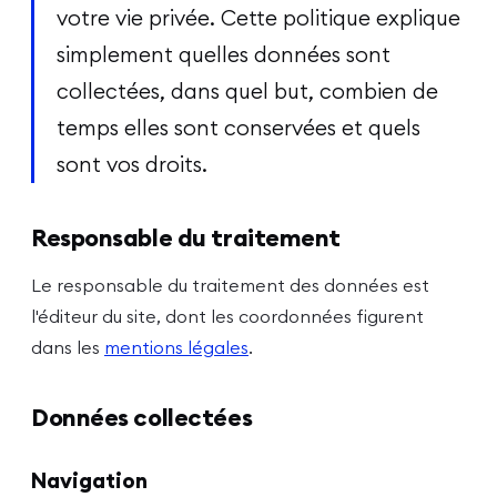
votre vie privée. Cette politique explique
Agenda
simplement quelles données sont
04
collectées, dans quel but, combien de
temps elles sont conservées et quels
Actus
05
sont vos droits.
Responsable du traitement
À LA UNE EN CE MOMENT
Le responsable du traitement des données est
SWAT EXILES
l'éditeur du site, dont les coordonnées figurent
DÉCOUVRIR
dans les
mentions légales
.
SUIVEZ-NOUS
Données collectées
Navigation
©
2026
planèteséries · Site créé avec
❤️
par
Hello-Alex