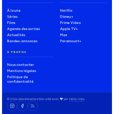
À la une
Netflix
Séries
Disney+
Films
Prime Video
Agenda des sorties
Apple TV+
Actualités
Max
Bandes-annonces
Paramount+
À PROPOS
Nous contacter
Mentions légales
Politique de
confidentialité
amour
❤️
©
2026
planèteséries
Site créé avec
par
Hello-Alex