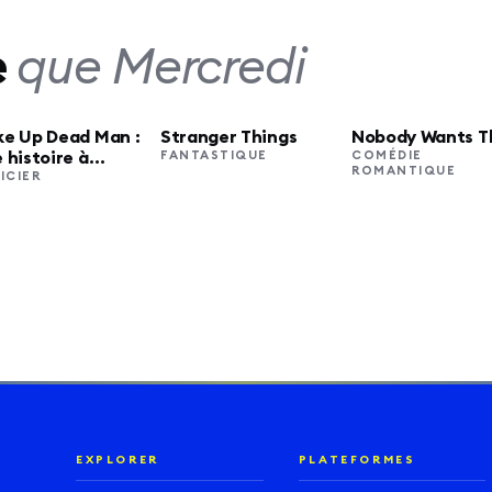
e
que
Mercredi
e Up Dead Man :
Stranger Things
Nobody Wants T
NETFLIX
NETFLIX
NETFLIX
 histoire à
FANTASTIQUE
COMÉDIE
ROMANTIQUE
teaux tirés
ICIER
EXPLORER
PLATEFORMES