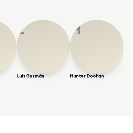
L
H
Luis Guzmán
Hunter Doohan