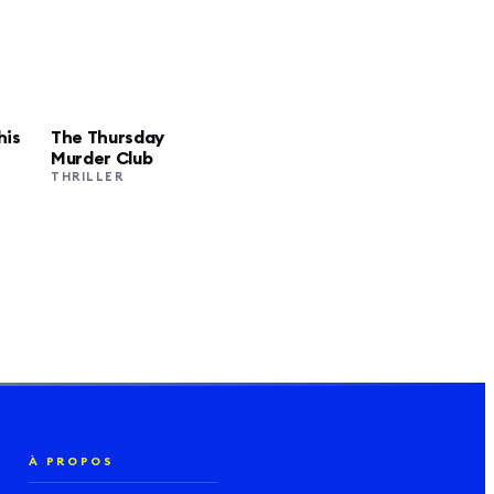
his
The Thursday
NETFLIX
Murder Club
THRILLER
À PROPOS