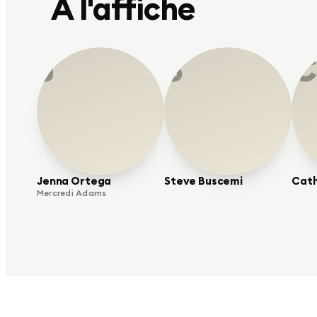
À l'affiche
J
S
C
Jenna Ortega
Steve Buscemi
Cath
Mercredi Adams