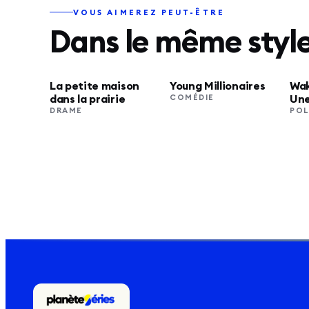
VOUS AIMEREZ PEUT-ÊTRE
Dans le même styl
La petite maison
Young Millionaires
Wak
NETFLIX
NETFLIX
dans la prairie
Une
COMÉDIE
cou
DRAME
POL