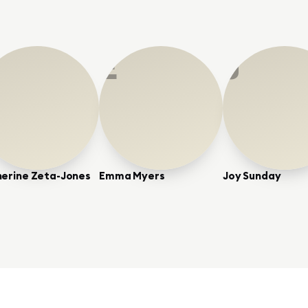
E
J
erine Zeta-Jones
Emma Myers
Joy Sunday