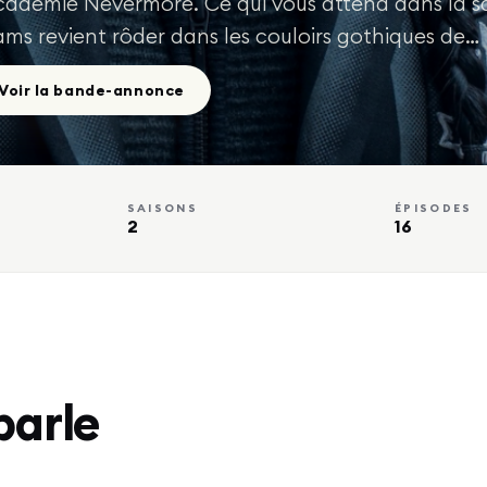
Académie Nevermore. Ce qui vous attend dans la sa
ms revient rôder dans les couloirs gothiques de…
Voir la bande-annonce
SAISONS
ÉPISODES
2
16
parle