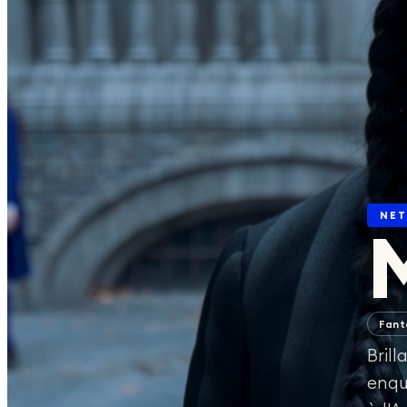
Agenda
04
Actus
05
À LA UNE EN CE MOMENT
NET
SWAT EXILES
DÉCOUVRIR
SUIVEZ-NOUS
Fant
Bril
enqu
©
2026
planèteséries · Site créé avec
❤️
par
Hello-Alex