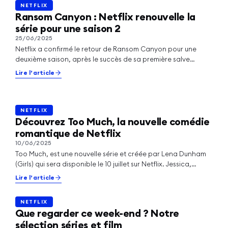
NETFLIX
NETFLIX
Ransom Canyon : Netflix renouvelle la
série pour une saison 2
NETFLIX
25/06/2025
Netflix partage les premières photos du
Netflix a confirmé le retour de Ransom Canyon pour une
casting de La Petite Maison dans la
deuxième saison, après le succès de sa première salve
Prairie
d’épisodes lancée en avril. La…
Lire l’article
Lire l’article
NETFLIX
NETFLIX
Découvrez Too Much, la nouvelle comédie
romantique de Netflix
10/06/2025
Too Much, est une nouvelle série et créée par Lena Dunham
(Girls) qui sera disponible le 10 juillet sur Netflix. Jessica,
bourreau de…
Lire l’article
NETFLIX
NETFLIX
Que regarder ce week-end ? Notre
sélection séries et film