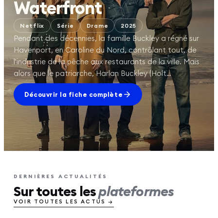
Waterfront
Netflix
Série
Drame
2025
Pendant des décennies, la famille Buckley a régné sur
Havenport, en Caroline du Nord, contrôlant tout, de
l'industrie de la pêche aux restaurants de la ville. Mais
alors que le patriarche, Harlan Buckley (Holt…
Découvrir la fiche complète
DERNIÈRES ACTUALITÉS
Sur toutes les
plateformes
VOIR TOUTES LES ACTUS →