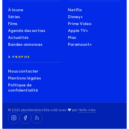
À la une
Netflix
Séries
Disney+
Films
Prime Video
Agenda des sorties
Apple TV+
Actualités
Max
Bandes-annonces
Paramount+
À PROPOS
Nous contacter
Mentions légales
Politique de
confidentialité
amour
❤️
©
2026
planèteséries
Site créé avec
par
Hello-Alex