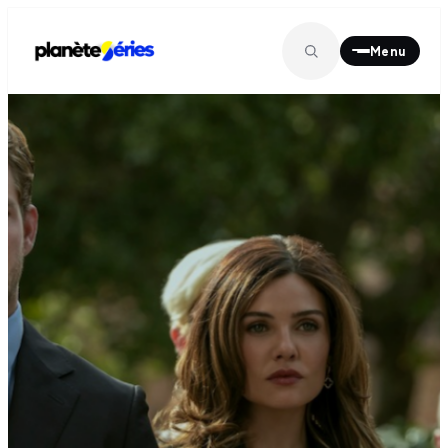
Menu
MENU PRINCIPAL
À la une
01
Séries
02
Films
03