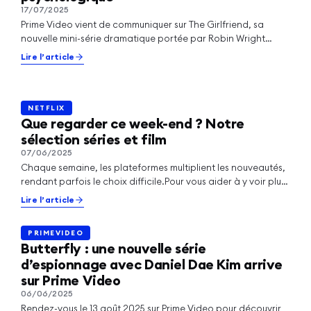
17/07/2025
PRIMEVIDEO
Prime Video vient de communiquer sur The Girlfriend, sa
Jesse Williams vous ouvre les portes de
nouvelle mini-série dramatique portée par Robin Wright
l'Hotel Costiera sur Prime Video
(House of Cards) et Olivia…
Lire l’article
Lire l’article
NETFLIX
NETFLIX
Que regarder ce week-end ? Notre
sélection séries et film
07/06/2025
Chaque semaine, les plateformes multiplient les nouveautés,
rendant parfois le choix difficile.Pour vous aider à y voir plus
clair, voici…
Lire l’article
PRIMEVIDEO
PRIMEVIDEO
Butterfly : une nouvelle série
d’espionnage avec Daniel Dae Kim arrive
sur Prime Video
06/06/2025
Rendez-vous le 13 août 2025 sur Prime Video pour découvrir