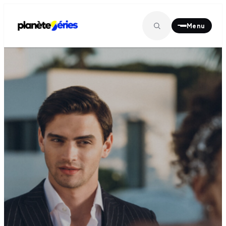
Menu
MENU PRINCIPAL
À la une
01
Séries
02
Films
03