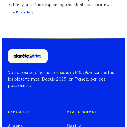
Butterfly, une série d’espionnage haletante portée par
Daniel Dae Kim (Hawai…
Lire l’article
Votre source d’actualités
séries TV
&
films
sur toutes
les plateformes. Depuis 2025, en France, par des
passionnés.
EXPLORER
PLATEFORMES
À la une
Netflix