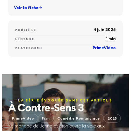
Voir la fiche
4 juin 2025
PUBLIÉ LE
1
min
LECTURE
PrimeVideo
PLATEFORME
LA SÉRIE ÉVOQUÉE DANS CET ARTICLE
À Contre-Sens 3
PrimeVideo
Film
Comédie Romantique
2025
Le mariage de Jenna et Lion ouvre la voie aux