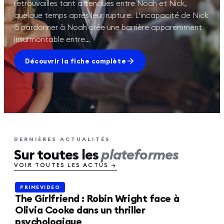
retrouvailles tant attendues entre Noah et Nick,
quelque temps après leur rupture. L'incapacité de Nick
à pardonner à Noah crée une barrière apparemment
insurmontable entre…
Découvrir la fiche complète
DERNIÈRES ACTUALITÉS
Sur toutes les
plateformes
VOIR TOUTES LES ACTUS →
PRIMEVIDEO
PRIMEVIDEO
The Girlfriend : Robin Wright face à
Olivia Cooke dans un thriller
psychologique