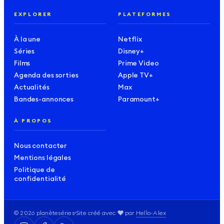
EXPLORER
PLATEFORMES
À la une
Netflix
Séries
Disney+
Films
Prime Video
Agenda des sorties
Apple TV+
Actualités
Max
Bandes-annonces
Paramount+
À PROPOS
Nous contacter
Mentions légales
Politique de
confidentialité
amour
❤️
©
2026
planèteséries
Site créé avec
par
Hello-Alex