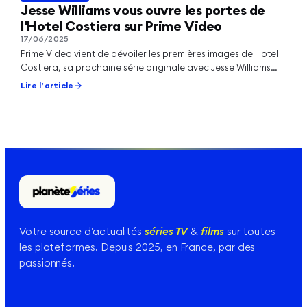
PRIMEVIDEO
Jesse Williams vous ouvre les portes de
l'Hotel Costiera sur Prime Video
17/06/2025
Prime Video vient de dévoiler les premières images de Hotel
Costiera, sa prochaine série originale avec Jesse Williams
(Grey’s Anatomy)…
Lire l’article
Votre source d’actualités
séries TV
&
films
sur toutes
les plateformes. Depuis 2025, en France, par des
passionnés.