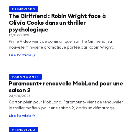
PRIMEVIDEO
PRIMEVIDEO
The Girlfriend : Robin Wright face à
Olivia Cooke dans un thriller
psychologique
17/07/2025
NETFLIX
Prime Video vient de communiquer sur The Girlfriend, sa
Ransom Canyon : Netflix renouvelle la
nouvelle mini-série dramatique portée par Robin Wright
série pour une saison 2
(House of Cards) et Olivia…
Lire l’article
Lire l’article
PARAMOUNT+
PARAMOUNT+
Paramount+ renouvelle MobLand pour une
saison 2
23/06/2025
Carton plein pour MobLand. Paramount+ vient de renouveler
le thriller mafieux pour une saison 2, après un démarrage
record et une ascension…
Lire l’article
PRIMEVIDEO