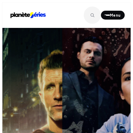
Menu
MENU PRINCIPAL
À la une
01
Séries
02
Films
03