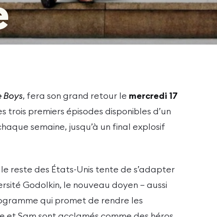
e
e Boys
, fera son grand retour le
mercredi 17
es trois premiers épisodes disponibles d’un
chaque semaine, jusqu’à un final explosif
e le reste des États-Unis tente de s’adapter
ersité Godolkin, le nouveau doyen — aussi
rogramme qui promet de rendre les
ate et Sam sont acclamés comme des héros,