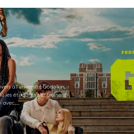
vers à l’université Godolkin,
ù les étudiants s’entraînent
 — avec,…