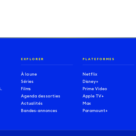
EXPLORER
PLATEFORMES
À la une
Netflix
Séries
Disney+
.
Films
Prime Video
Agenda des sorties
Apple TV+
Actualités
Max
Bandes-annonces
Paramount+