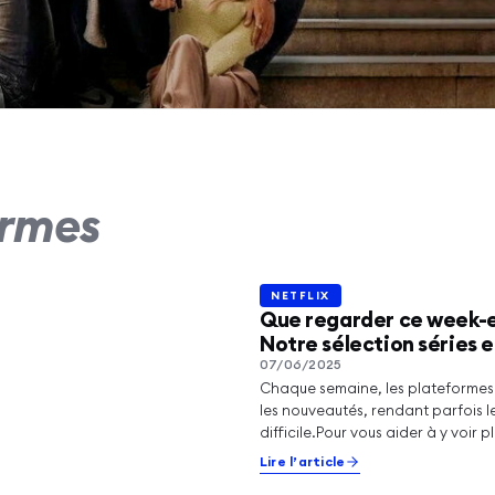
IDEO
Williams vous ouvre
tes de l'Hotel
ormes
ra sur Prime Video
rticle
NETFLIX
NETFLIX
Que regarder ce week-
Notre sélection séries e
07/06/2025
Chaque semaine, les plateformes 
les nouveautés, rendant parfois l
difficile.Pour vous aider à y voir pl
voici…
Lire l’article