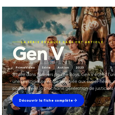
LA SÉRIE ÉVOQUÉE DANS CET ARTICLE
Gen V
PrimeVideo
Série
Action
2023
Située dans l’univers de The Boys, Gen V étend l’uni
une prestigieuse école réservée aux super-héros, o
pour devenir la prochaine génération de justiciers
Découvrir la fiche complète