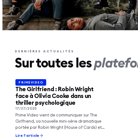
PRIMEV
Jesse 
les por
DERNIÈRES ACTUALITÉS
Sur toutes les
platef
Costie
Lire l’a
PRIMEVIDEO
PRIMEVIDEO
The Girlfriend : Robin Wright
face à Olivia Cooke dans un
thriller psychologique
17/07/2025
Prime Video vient de communiquer sur The
Girlfriend, sa nouvelle mini-série dramatique
portée par Robin Wright (House of Cards) et
Olivia…
Lire l’article