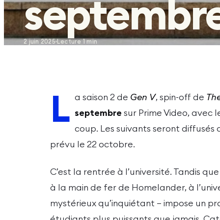
septembr
2 juin 2025
Lecture
1
min
L
a saison 2 de
Gen V
, spin-off de
Th
septembre
sur Prime Video, avec l
coup. Les suivants seront diffusés 
prévu le 22 octobre.
C’est la rentrée à l’université. Tandis qu
à la main de fer de Homelander, à l’univ
mystérieux qu’inquiétant — impose un p
étudiants plus puissants que jamais. C