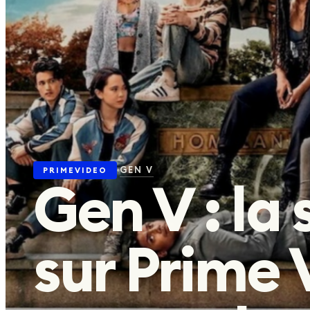
Agenda
04
Actus
05
À LA UNE EN CE MOMENT
GEN V
PRIMEVIDEO
Gen V : la
SWAT EXILES
DÉCOUVRIR
sur Prime 
SUIVEZ-NOUS
©
2026
planèteséries · Site créé avec
❤️
par
Hello-Alex