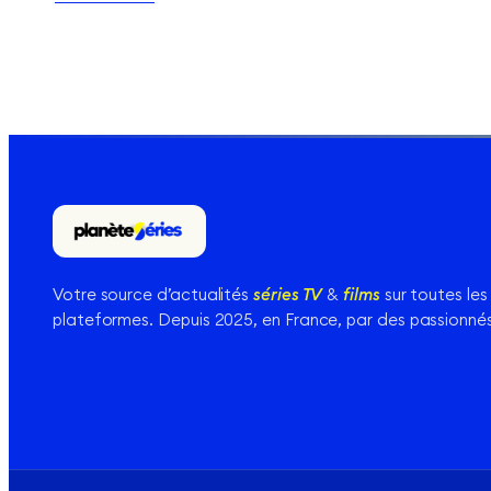
Votre source d’actualités
séries TV
&
films
sur toutes les
plateformes. Depuis 2025, en France, par des passionnés