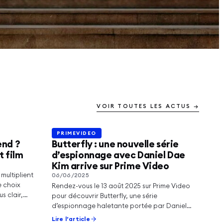
VOIR TOUTES LES ACTUS →
PRIMEVIDEO
PRIMEVIDEO
end ?
Butterfly : une nouvelle série
t film
d’espionnage avec Daniel Dae
Kim arrive sur Prime Video
multiplient
06/06/2025
e choix
Rendez-vous le 13 août 2025 sur Prime Video
us clair,
pour découvrir Butterfly, une série
d’espionnage haletante portée par Daniel
Dae Kim (Hawai…
Lire l’article